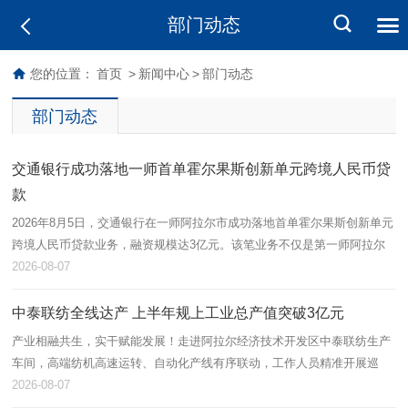
部门动态
您的位置：
首页
>
新闻中心
>
部门动态
部门动态
交通银行成功落地一师首单霍尔果斯创新单元跨境人民币贷
款
2026年8月5日，交通银行在一师阿拉尔市成功落地首单霍尔果斯创新单元
跨境人民币贷款业务，融资规模达3亿元。该笔业务不仅是第一师阿拉尔
市首单跨境流动资金贷款，也标志着跨境金融产品在本地金融功能区取得
2026-08-07
实…
中泰联纺全线达产 上半年规上工业总产值突破3亿元
产业相融共生，实干赋能发展！走进阿拉尔经济技术开发区中泰联纺生产
车间，高端纺机高速运转、自动化产线有序联动，工作人员精准开展巡
检、落纱、品控等作业，呈现出蓬勃向上的发展态势。中泰联纺依托兵地
2026-08-07
资源互通…