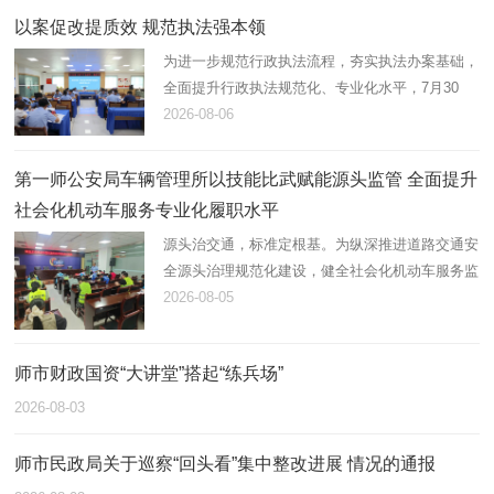
以案促改提质效 规范执法强本领
为进一步规范行政执法流程，夯实执法办案基础，
全面提升行政执法规范化、专业化水平，7月30
日，第一师阿拉尔市应急管理局组织开展2026年
2026-08-06
度行政执法案卷评查，综合行政执法支队在岗21
名执法人员全员参与。
第一师公安局车辆管理所以技能比武赋能源头监管 全面提升
社会化机动车服务专业化履职水平
源头治交通，标准定根基。为纵深推进道路交通安
全源头治理规范化建设，健全社会化机动车服务监
管体系，锻造高素质专业化机动车登记、检测综合
2026-08-05
服务队伍，近日，第一师公安局车辆管理所统筹辖
区全部机动车登记服务站…
师市财政国资“大讲堂”搭起“练兵场”
2026-08-03
师市民政局关于巡察“回头看”集中整改进展 情况的通报