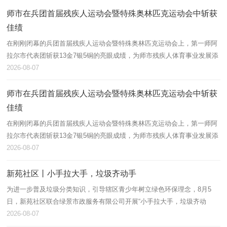
师市在兵团首届残疾人运动会暨特殊奥林匹克运动会中斩获
佳绩
在刚刚闭幕的兵团首届残疾人运动会暨特殊奥林匹克运动会上，第一师阿
拉尔市代表团斩获13金7银5铜的亮眼成绩，为师市残疾人体育事业发展添
上浓墨重彩的一笔。
2026-08-07
师市在兵团首届残疾人运动会暨特殊奥林匹克运动会中斩获
佳绩
在刚刚闭幕的兵团首届残疾人运动会暨特殊奥林匹克运动会上，第一师阿
拉尔市代表团斩获13金7银5铜的亮眼成绩，为师市残疾人体育事业发展添
上浓墨重彩的一笔。
2026-08-07
新苑社区丨小手拉大手，垃圾齐动手
为进一步普及垃圾分类知识，引导辖区青少年树立绿色环保理念，8月5
日，新苑社区联合绿景市政服务有限公司开展“小手拉大手，垃圾齐动
手”垃圾分类主题宣讲活动，辖区60余名青少年及家长积极参与。
2026-08-07