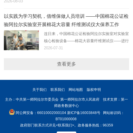
2026-08-03
以实践为学习契机，借维保做人员培训 ——中国棉花公证检
验阿拉尔实验室开展棉花大容量 纤维测试仪大保养工作
连日来，中国棉花公证检验阿拉尔实验室对实验室
核心检验设备——棉花大容量纤维测试仪——进行
了大保养。
2026-07-31
查看更多
关于我们
联系我们
网站地图
版权申明
主办：中共第一师阿拉尔市委员会 第一师阿拉尔市人民政府 技术支撑：第一
师政务数据中心
阿公网安备：66010002000104
新ICP备16003848号
网站标识码：
BT01000008
政府部门联系方式详见
<联系我们>
。政务服务热线：96359